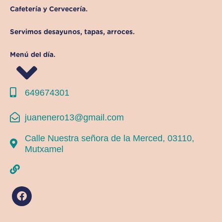
Cafetería y Cervecería.
Servimos desayunos, tapas, arroces.
Menú del día.
649674301
juanenero13@gmail.com
Calle Nuestra señora de la Merced, 03110,
Mutxamel
F
a
c
e