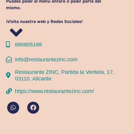
Puedes pedir el menú entero o pedir parte del
mismo.
¡Visita nuestra web y Redes Sociales!
686805188
info@restaurantezinc.com
Restaurante ZINC, Partida la Venteta, 17,
03110, Alicante
https://www.restaurantezinc.com/
W
F
h
a
a
c
t
e
s
b