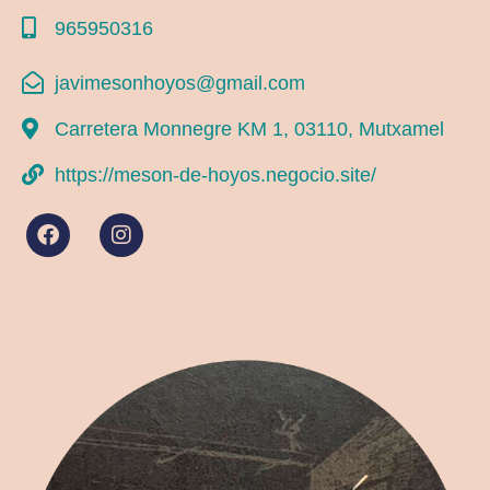
965950316
javimesonhoyos@gmail.com
Carretera Monnegre KM 1, 03110, Mutxamel
https://meson-de-hoyos.negocio.site/
F
I
a
n
c
s
e
t
b
a
o
g
o
r
k
a
m