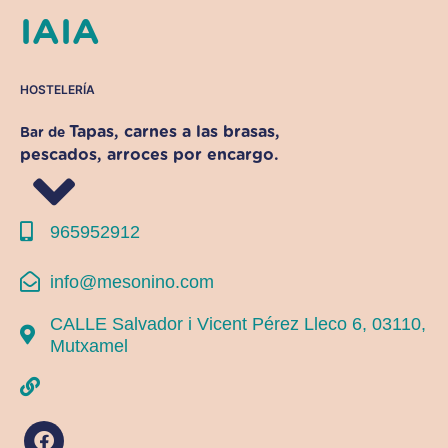
IAIA
HOSTELERÍA
Tapas, carnes a las brasas,
Bar de
pescados, arroces por encargo.
965952912
info@mesonino.com
CALLE Salvador i Vicent Pérez Lleco 6, 03110,
Mutxamel
F