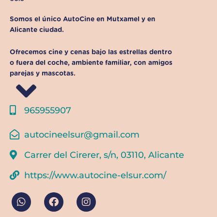
Somos el único AutoCine en Mutxamel y en
Alicante ciudad.
Ofrecemos cine y cenas bajo las estrellas dentro
o fuera del coche, ambiente familiar, con amigos
parejas y mascotas.
965955907
autocineelsur@gmail.com
Carrer del Cirerer, s/n, 03110, Alicante
https://www.autocine-elsur.com/
W
F
I
h
a
n
a
c
s