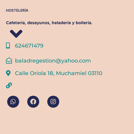
HOSTELERÍA
Cafetería, desayunos, heladería y bollería.
624671479
baladregestion@yahoo.com
Calle Oriola 18, Muchamiel 03110
W
F
I
h
a
n
a
c
s
t
e
t
s
b
a
a
o
g