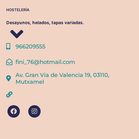
HOSTELERÍA
Desayunos, helados, tapas variadas.
966209555
fini_76@hotmail.com
Av. Gran Via de Valencia 19, 03110,
Mutxamel
F
I
a
n
c
s
e
t
b
a
o
g