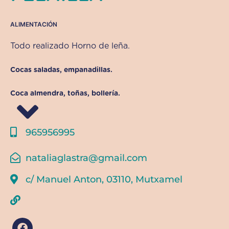
ALIMENTACIÓN
Todo realizado Horno de leña.
Cocas saladas, empanadillas.
Coca almendra, toñas, bollería.
965956995
nataliaglastra@gmail.com
c/ Manuel Anton, 03110, Mutxamel
F