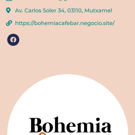
Av. Carlos Soler 34, 03110, Mutxamel
https://bohemiacafebar.negocio.site/
F
a
c
e
b
o
o
k