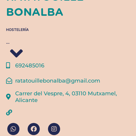
BONALBA
HOSTELERÍA
…
692485016
ratatouillebonalba@gmail.com
Carrer del Vespre, 4, 03110 Mutxamel,
Alicante
W
F
I
h
a
n