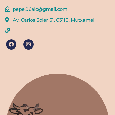
pepe.96alc@gmail.com
Av. Carlos Soler 61, 03110, Mutxamel
F
I
a
n
c
s
e
t
b
a
o
g
o
r
k
a
m