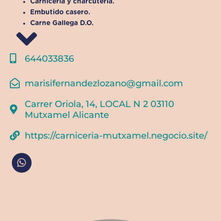
Carnicería y charcutería.
Embutido casero.
Carne Gallega D.O.
644033836
marisifernandezlozano@gmail.com
Carrer Oriola, 14, LOCAL N 2 03110
Mutxamel Alicante
https://carniceria-mutxamel.negocio.site/
W
h
a
t
s
a
p