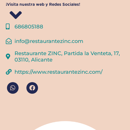
¡Visita nuestra web y Redes Sociales!
686805188
info@restaurantezinc.com
Restaurante ZINC, Partida la Venteta, 17,
03110, Alicante
https://www.restaurantezinc.com/
W
F
h
a
a
c
t
e
s
b
a
o
p
o
p
k