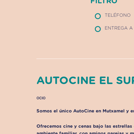
FILTRO
TELÉFONO
ENTREGA A 
AUTOCINE EL SU
OCIO
Somos el único AutoCine en Mutxamel y en
Ofrecemos cine y cenas bajo las estrellas 
ambiente familiar, con amigos parejas y m