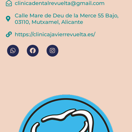
clinicadentalrevuelta@gmail.com
Calle Mare de Deu de la Merce 55 Bajo,
03110, Mutxamel, Alicante
https://clinicajavierrevuelta.es/
W
F
I
h
a
n
a
c
s
t
e
t
s
b
a
a
o
g
p
o
r
p
k
a
m