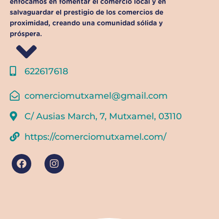
enfocamos en
fomentar el comercio local y en
salvaguardar el prestigio de los comercios de
proximidad
, creando una comunidad sólida y
próspera.
622617618
comerciomutxamel@gmail.com
C/ Ausias March, 7, Mutxamel, 03110
https://comerciomutxamel.com/
F
I
a
n
c
s
e
t
b
a
o
g
o
r