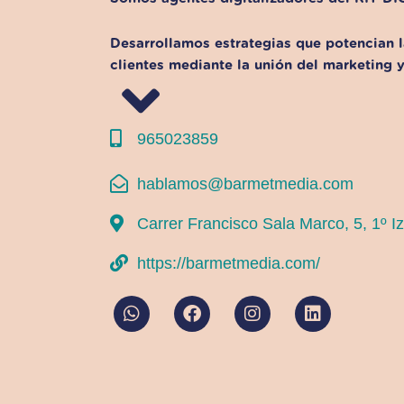
Desarrollamos estrategias que potencian 
clientes mediante la unión del marketing y 
965023859
hablamos@barmetmedia.com
Carrer Francisco Sala Marco, 5, 1º I
https://barmetmedia.com/
W
F
I
L
h
a
n
i
a
c
s
n
t
e
t
k
s
b
a
e
a
o
g
d