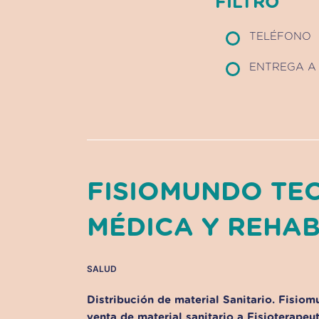
FILTRO
TELÉFONO
ENTREGA A 
FISIOMUNDO TE
MÉDICA Y REHABI
SALUD
Distribución de material Sanitario. Fisiom
venta de material sanitario a Fisioterapeu