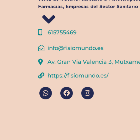
Farmacias, Empresas del Sector Sanitario y
615755469
info@fisiomundo.es
Av. Gran Via Valencia 3, Mutxam
https://fisiomundo.es/
W
F
I
h
a
n
a
c
s
t
e
t
s
b
a
a
o
g
p
o
r
p
k
a
m