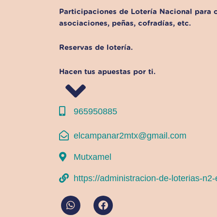
Participaciones de Lotería Nacional para 
asociaciones, peñas, cofradías, etc.
Reservas de lotería.
Hacen tus apuestas por ti.
965950885
elcampanar2mtx@gmail.com
Mutxamel
https://administracion-de-loterias-n2
W
F
h
a