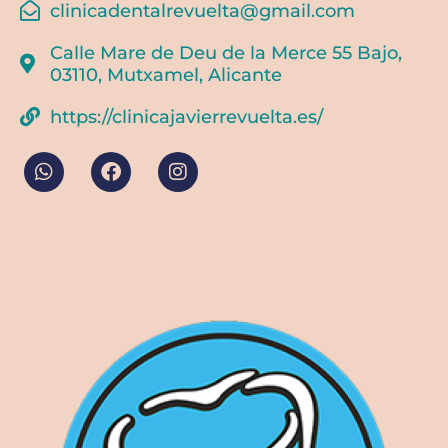
clinicadentalrevuelta@gmail.com
Calle Mare de Deu de la Merce 55 Bajo,
03110, Mutxamel, Alicante
https://clinicajavierrevuelta.es/
W
F
I
h
a
n
a
c
s
t
e
t
s
b
a
a
o
g
p
o
r
p
k
a
m