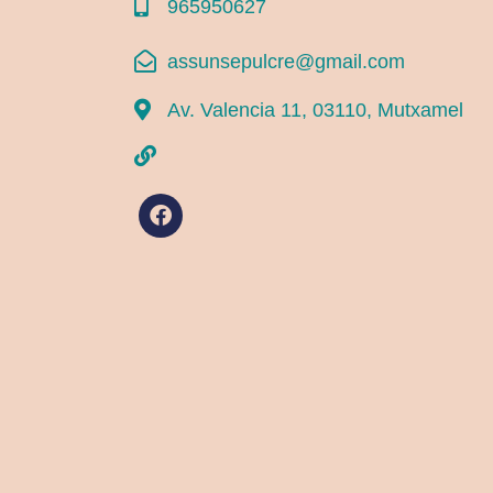
965950627
assunsepulcre@gmail.com
Av. Valencia 11, 03110, Mutxamel
F
a
c
e
b
o
o
k