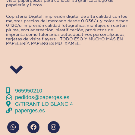
Vista paperges.es para conocer su gran catálogo de
papelería y libros.
Copistería Digital, impresión digital de alta calidad con los
mejores precios del mercado desde 0 03€/u. y color desde
0 12€/u. impresión calidad fotográfica, montajes en cartón
pluma, encuadernación, plastificación, productos de
imprenta como talonarios autocópiativos personalizados,
tarjetas de visita flayers… TODO ESO Y MUCHO MÁS EN
PAPELERÍA PAPERGES MUTXAMEL.
965950210
pedidos@paperges.es
C/TIRANT LO BLANC 4
paperges.es
W
F
I
h
a
n