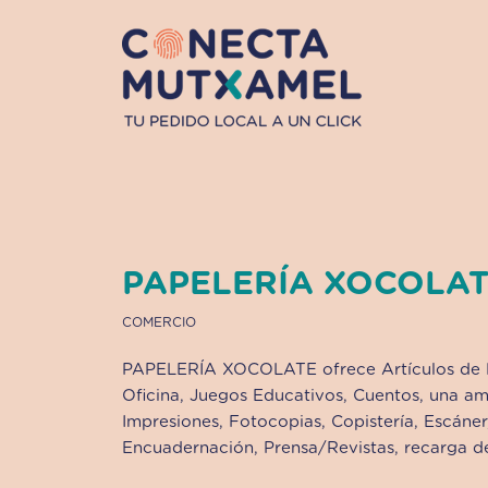
Ir
al
contenido
PAPELERÍA XOCOLA
COMERCIO
PAPELERÍA XOCOLATE ofrece Artículos de Re
Oficina, Juegos Educativos, Cuentos, una amp
Impresiones, Fotocopias, Copistería, Escáner,
Encuadernación, Prensa/Revistas, recarga d