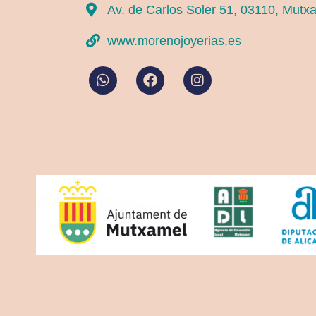
Av. de Carlos Soler 51, 03110, Mutx
www.morenojoyerias.es
W
F
I
h
a
n
a
c
s
t
e
t
s
b
a
a
o
g
p
o
r
p
k
a
m