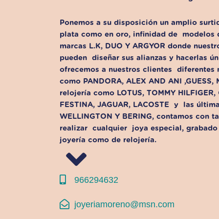
Ponemos a su disposición un amplio surtid
plata como en oro, infinidad de
modelos d
marcas
L.K, DUO Y ARGYOR
donde nuestro
pueden
diseñar sus alianzas y hacerlas 
ofrecemos a nuestros clientes diferentes 
como
PANDORA, ALEX AND ANI ,GUESS,
relojería como
LOTUS, TOMMY HILFIGER,
FESTINA, JAGUAR, LACOSTE
y
las últim
WELLINGTON Y BERING,
contamos con ta
realizar
cualquier
joya especial, grabado
joyería como de relojería.
966294632
joyeriamoreno@msn.com