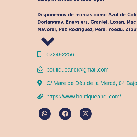
Disponemos de marcas como Azul de Colib
Doriangray, Energiers, Granlei, Losan, Mac 
Mayoral, Paz Rodríguez, Pera, Yoedu, Zipp
622492256
boutiqueandi@gmail.com
C/ Mare de Déu de la Mercè, 84 Baj
https://www.boutiqueandi.com/
W
F
I
h
a
n
a
c
s
t
e
t
s
b
a