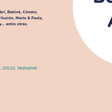
rí, Babiné, Cóndor,
Ilusión, Marta & Paula,
y… entre otras.
o, 03110, Mutxamel