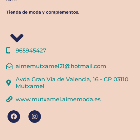
Tienda de moda y complementos.
965945427
aimemutxamel21@hotmail.com
Avda Gran Vía de Valencia, 16 - CP 03110
Mutxamel
www.mutxamel.aimemoda.es
F
I
a
n
c
s
e
t
b
a