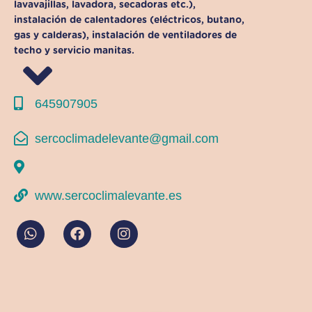
lavavajillas, lavadora, secadoras etc.),
instalación de calentadores (eléctricos, butano,
gas y calderas), instalación de ventiladores de
techo y servicio manitas.
645907905
sercoclimadelevante@gmail.com
www.sercoclimalevante.es
W
F
I
h
a
n
a
c
s
t
e
t
s
b
a
a
o
g
p
o
r