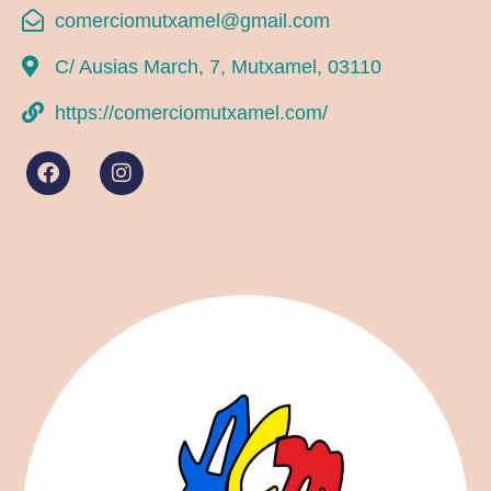
comerciomutxamel@gmail.com
C/ Ausias March, 7, Mutxamel, 03110
https://comerciomutxamel.com/
F
I
a
n
c
s
e
t
b
a
o
g
o
r
k
a
m