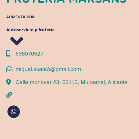
ALIMENTACIÓN
Autoservicio y frutería
636070527
miguel.skate3@gmail.com
Calle monovar 23, 03110, Mutxamel, Alicante
W
h
a
t
s