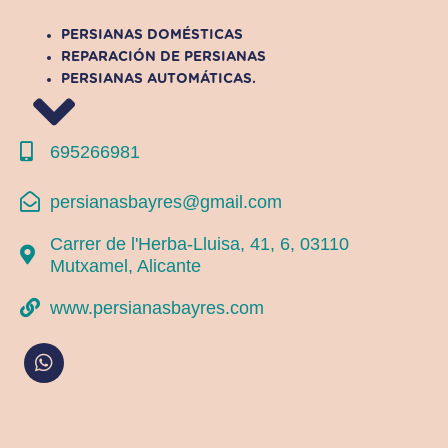
PERSIANAS DOMÉSTICAS
REPARACIÓN DE PERSIANAS
PERSIANAS AUTOMÁTICAS.
695266981
persianasbayres@gmail.com
Carrer de l'Herba-Lluisa, 41, 6, 03110
Mutxamel, Alicante
www.persianasbayres.com
W
h
a
t
s