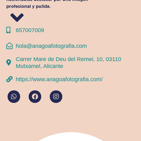
profesional y pulida.
657007009
hola@anagoafotografia.com
Carrer Mare de Deu del Remei, 10, 03110
Mutxamel, Alicante
https://www.anagoafotografia.com/
W
F
I
h
a
n
a
c
s
t
e
t
s
b
a
a
o
g
p
o
r
p
k
a