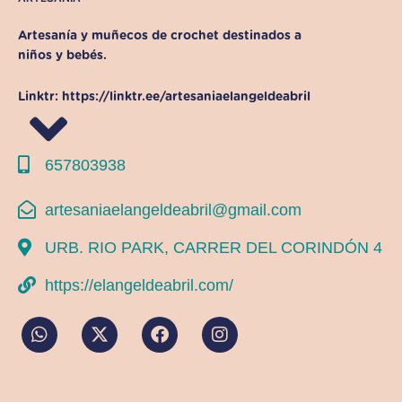
Artesanía y muñecos de crochet destinados a
niños y bebés.
Linktr:
https://linktr.ee/artesaniaelangeldeabril
657803938
artesaniaelangeldeabril@gmail.com
URB. RIO PARK, CARRER DEL CORINDÓN 4
https://elangeldeabril.com/
W
X
F
I
h
-
a
n
a
t
c
s
t
w
e
t
s
i
b
a