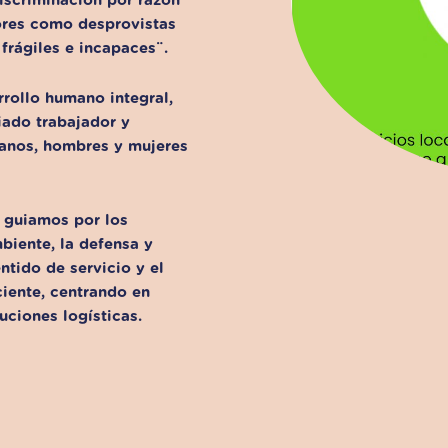
iscriminación por razón
ores como desprovistas
frágiles e incapaces¨.
rollo humano integral,
iado trabajador y
danos, hombres y mujeres
s guiamos por los
mbiente, la defensa y
ntido de servicio y el
iente, centrando en
uciones logísticas.