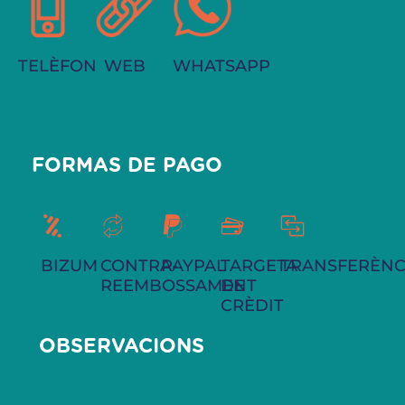
TELÈFON
WEB
WHATSAPP
FORMAS DE PAGO
BIZUM
CONTRA-
PAYPAL
TARGETA
TRANSFERÈNC
REEMBOSSAMENT
DE
CRÈDIT
OBSERVACIONS