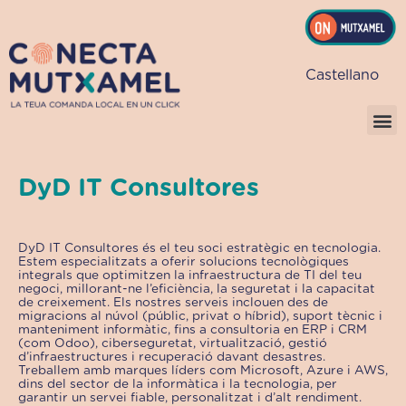
Vés
al
contingut
Castellano
DyD IT Consultores
DyD IT Consultores és el teu soci estratègic en tecnologia.
Estem especialitzats a oferir solucions tecnològiques
integrals que optimitzen la infraestructura de TI del teu
negoci, millorant-ne l’eficiència, la seguretat i la capacitat
de creixement. Els nostres serveis inclouen des de
migracions al núvol (públic, privat o híbrid), suport tècnic i
manteniment informàtic, fins a consultoria en ERP i CRM
(com Odoo), ciberseguretat, virtualització, gestió
d’infraestructures i recuperació davant desastres.
Treballem amb marques líders com Microsoft, Azure i AWS,
dins del sector de la informàtica i la tecnologia, per
garantir un servei fiable, personalitzat i d’alt rendiment.