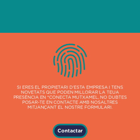
SI ERES EL PROPIETARI D’ESTA EMPRESA I TENS
NOVETATS QUE PODEN MILLORAR LA TEUA
PRESÈNCIA EN *CONECTA MUTXAMEL, NO DUBTES
POSAR-TE EN CONTACTE AMB NOSALTRES
MITJANÇANT EL NOSTRE FORMULARI.
Contactar