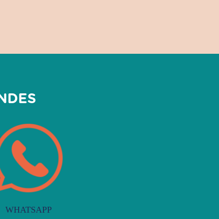
NDES
WHATSAPP