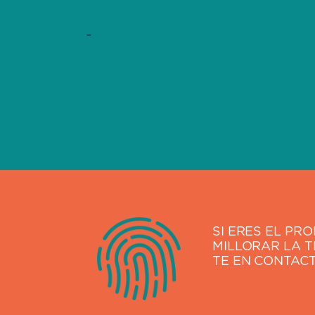
-
SI ERES EL PR
MILLORAR LA 
TE EN CONTAC