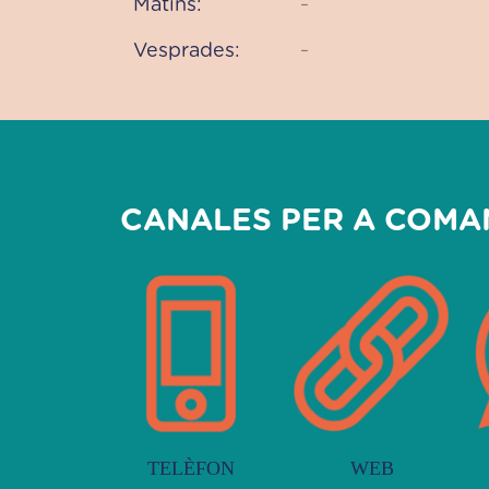
Matins:
–
Vesprades:
–
CANALES PER A COMA
TELÈFON
WEB