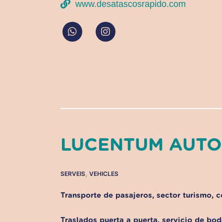
www.desatascosrapido.com
W
I
h
n
a
s
t
t
s
a
a
g
p
r
p
a
m
LUCENTUM AUTOS
,
SERVEIS
VEHICLES
Transporte de pasajeros, sector turismo, 
Traslados puerta a puerta, servicio de bod