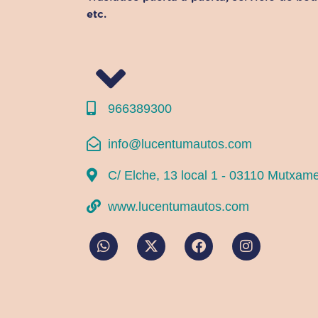
etc.
966389300
info@lucentumautos.com
C/ Elche, 13 local 1 - 03110 Mutxamel
www.lucentumautos.com
W
X
F
I
h
-
a
n
a
t
c
s
t
w
e
t
s
i
b
a
a
t
o
g