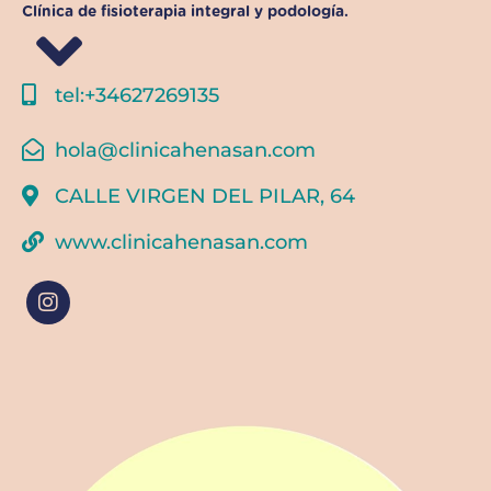
Clínica de fisioterapia integral y podología.
tel:+34627269135
hola@clinicahenasan.com
CALLE VIRGEN DEL PILAR, 64
www.clinicahenasan.com
I
n
s
t
a
g
r
a
m