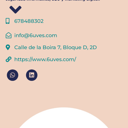
678488302
info@6uves.com
Calle de la Boira 7, Bloque D, 2D
https://www.6uves.com/
W
L
h
i
a
n
t
k
s
e
a
d
p
i
p
n