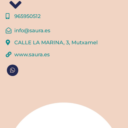
965950512
info@saura.es
CALLE LA MARINA, 3, Mutxamel
www.saura.es
W
h
a
t
s
a
p
p